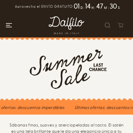
IR AL
01
14
47
29
Aprovecha el ENVÍO GRATUITO
CONTENIDO
D
:
H
:
M
:
S
s ofertas: descuentos imperdibles
Últimas ofertas: descuentos 
Sábanas finas, suaves y aterciopeladas al tacto. El satén
es una tela brillante que le da una elegancia única a tu